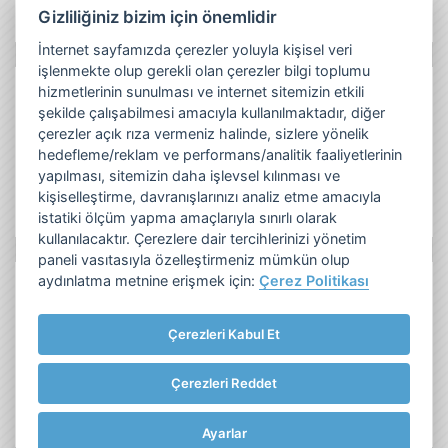
Gizliliğiniz bizim için önemlidir
İnternet sayfamızda çerezler yoluyla kişisel veri
işlenmekte olup gerekli olan çerezler bilgi toplumu
hizmetlerinin sunulması ve internet sitemizin etkili
Twitter
şekilde çalışabilmesi amacıyla kullanılmaktadır, diğer
çerezler açık rıza vermeniz halinde, sizlere yönelik
hedefleme/reklam ve performans/analitik faaliyetlerinin
yapılması, sitemizin daha işlevsel kılınması ve
kişiselleştirme, davranışlarınızı analiz etme amacıyla
istatiki ölçüm yapma amaçlarıyla sınırlı olarak
kullanılacaktır. Çerezlere dair tercihlerinizi yönetim
paneli vasıtasıyla özelleştirmeniz mümkün olup
aydınlatma metnine erişmek için:
Çerez Politikası
Frito Lay Tüketici ve Müşteri Hattı:
Çerezleri Kabul Et
0850 281 33 55
Çerezleri Reddet
Bize Ulaşın
Ayarlar